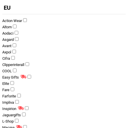
EU
Action Wear
Altom
Aodaci
Asgard
Avant
Axpol
Cifra
Clipperinterall
COOL
Easy Gifts
Elite
Fare
Farforite
Impliva
Inspirion
Jaguargifts
L-Shop
Macma