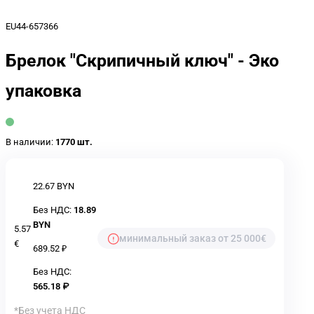
EU44-657366
Брелок "Скрипичный ключ" - Эко
упаковка
В наличии:
1770 шт.
22.67 BYN
Без НДС:
18.89
BYN
5.57
минимальный заказ от 25 000€
€
689.52 ₽
Без НДС:
565.18 ₽
*Без учета НДС