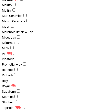
Makito
Malfini
Mart Ceramics
Maxim Ceramics
MBW
MerchMe BY New-Ton
Midocean
Mikamax
MPM
PF
Plastoria
Promotionway
Reflects
Richartz
Roly
Royal
Sagaform
Stamina
Stricker
TopPoint