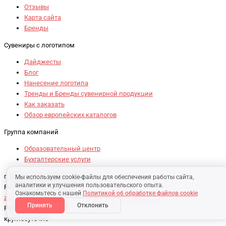
Отзывы
Карта сайта
Бренды
Сувениры с логотипом
Дайджесты
Блог
Нанесение логотипа
Тренды и Бренды сувенирной продукции
Как заказать
Обзор европейских каталогов
Группа компаний
Образовательный центр
Бухгалтерские услуги
г. Брест, ул. Советская 67-61
Мы используем cookie-файлы для обеспечения работы сайта,
аналитики и улучшения пользовательского опыта.
Республика Беларусь
Ознакомьтесь с нашей
Политикой об обработке файлов cookie
zakaz@new-ton.org
+7 910 761 09 02
+375 33 607 00 05
Принять
Отклонить
Режим работы:
круглосуточно