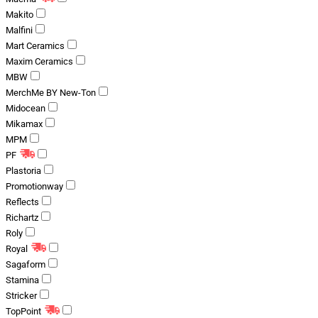
Makito
Malfini
Mart Ceramics
Maxim Ceramics
MBW
MerchMe BY New-Ton
Midocean
Mikamax
MPM
PF
Plastoria
Promotionway
Reflects
Richartz
Roly
Royal
Sagaform
Stamina
Stricker
TopPoint