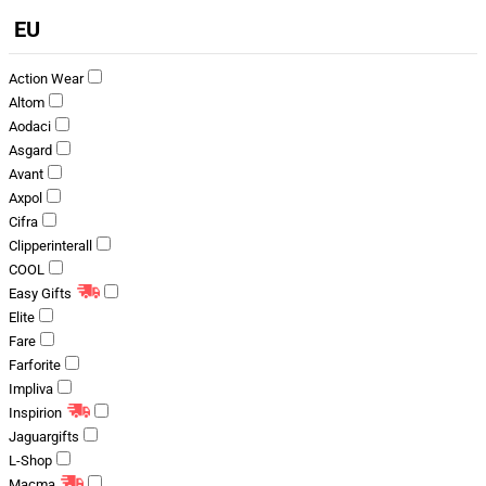
EU
Action Wear
Altom
Aodaci
Asgard
Avant
Axpol
Cifra
Clipperinterall
COOL
Easy Gifts
Elite
Fare
Farforite
Impliva
Inspirion
Jaguargifts
L-Shop
Macma