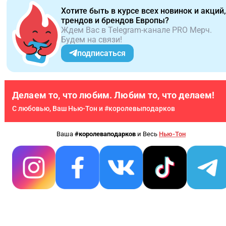
Хотите быть в курсе всех новинок и акций,
трендов и брендов Европы?
Ждем Вас в Telegram-канале PRO Мерч.
Будем на связи!
подписаться
Делаем то, что любим. Любим то, что делаем!
С любовью, Ваш Нью-Тон и #королевыподарков
Ваша
#королеваподарков
и Весь
Нью-Тон