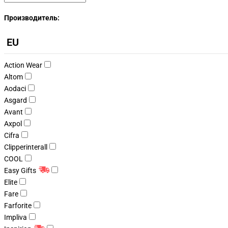
Производитель:
EU
Action Wear
Altom
Aodaci
Asgard
Avant
Axpol
Cifra
Clipperinterall
COOL
Easy Gifts
Elite
Fare
Farforite
Impliva