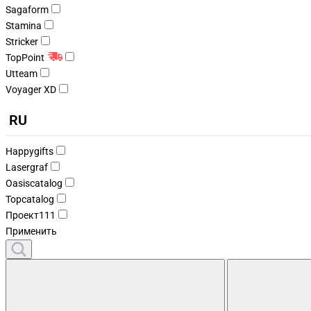
Sagaform
Stamina
Stricker
TopPoint
Utteam
Voyager XD
RU
Happygifts
Lasergraf
Oasiscatalog
Topcatalog
Проект111
Применить