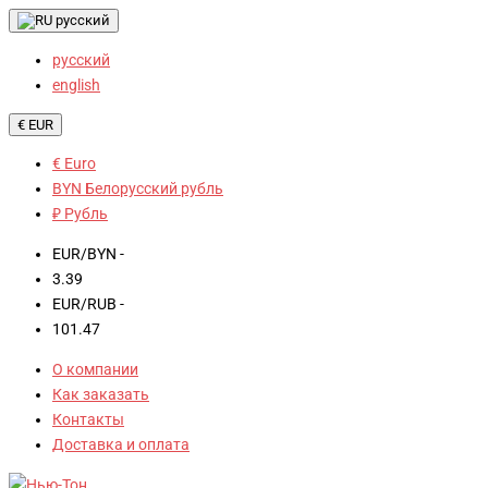
русский
русский
english
€ EUR
€ Euro
BYN Белорусский рубль
₽ Рубль
EUR/BYN -
3.39
EUR/RUB -
101.47
О компании
Как заказать
Контакты
Доставка и оплата