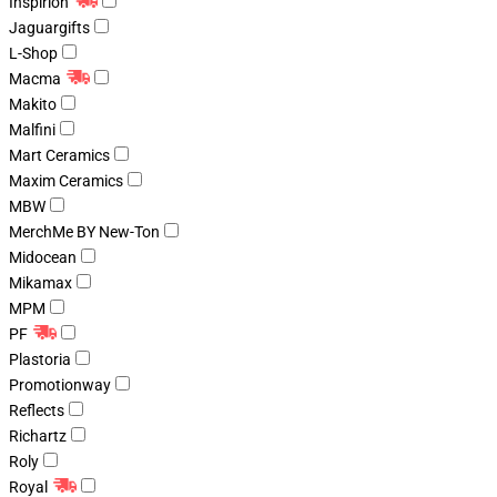
Inspirion
Jaguargifts
L-Shop
Macma
Makito
Malfini
Mart Ceramics
Maxim Ceramics
MBW
MerchMe BY New-Ton
Midocean
Mikamax
MPM
PF
Plastoria
Promotionway
Reflects
Richartz
Roly
Royal