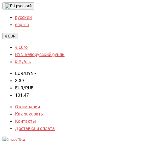
русский
русский
english
€ EUR
€ Euro
BYN Белорусский рубль
₽ Рубль
EUR/BYN -
3.39
EUR/RUB -
101.47
О компании
Как заказать
Контакты
Доставка и оплата