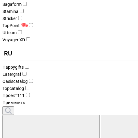
Sagaform
Stamina
Stricker
TopPoint
Utteam
Voyager XD
RU
Happygifts
Lasergraf
Oasiscatalog
Topcatalog
Проект111
Применить