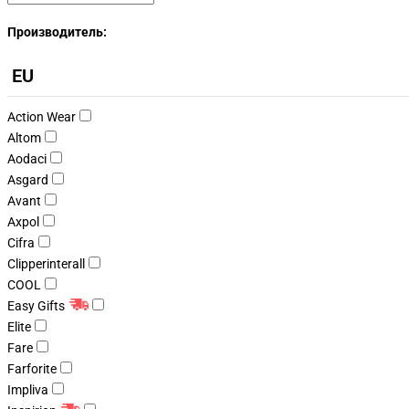
Производитель:
EU
Action Wear
Altom
Aodaci
Asgard
Avant
Axpol
Cifra
Clipperinterall
COOL
Easy Gifts
Elite
Fare
Farforite
Impliva