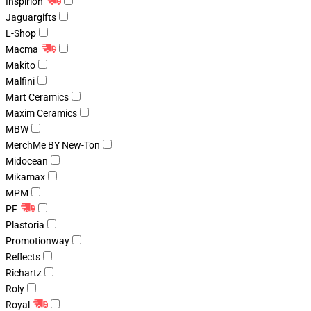
Inspirion
Jaguargifts
L-Shop
Macma
Makito
Malfini
Mart Ceramics
Maxim Ceramics
MBW
MerchMe BY New-Ton
Midocean
Mikamax
MPM
PF
Plastoria
Promotionway
Reflects
Richartz
Roly
Royal