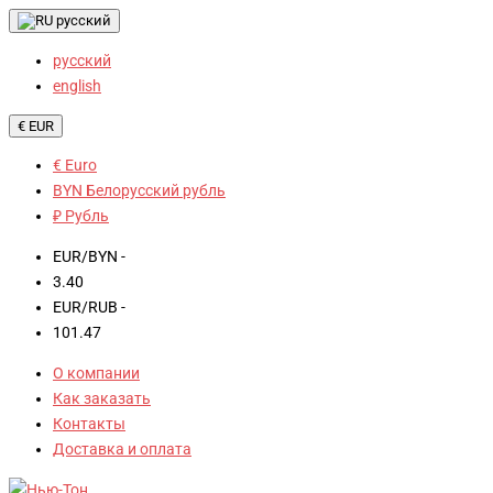
русский
русский
english
€ EUR
€ Euro
BYN Белорусский рубль
₽ Рубль
EUR/BYN -
3.40
EUR/RUB -
101.47
О компании
Как заказать
Контакты
Доставка и оплата