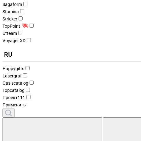
Sagaform
Stamina
Stricker
TopPoint
Utteam
Voyager XD
RU
Happygifts
Lasergraf
Oasiscatalog
Topcatalog
Проект111
Применить