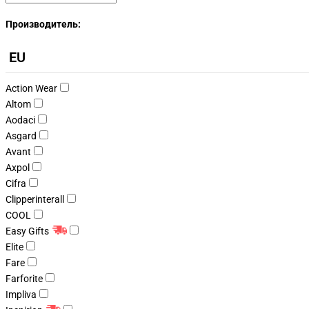
Производитель:
EU
Action Wear
Altom
Aodaci
Asgard
Avant
Axpol
Cifra
Clipperinterall
COOL
Easy Gifts
Elite
Fare
Farforite
Impliva