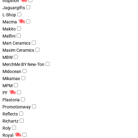
Inspirion
Jaguargifts
L-Shop
Macma
Makito
Malfini
Mart Ceramics
Maxim Ceramics
MBW
MerchMe BY New-Ton
Midocean
Mikamax
MPM
PF
Plastoria
Promotionway
Reflects
Richartz
Roly
Royal