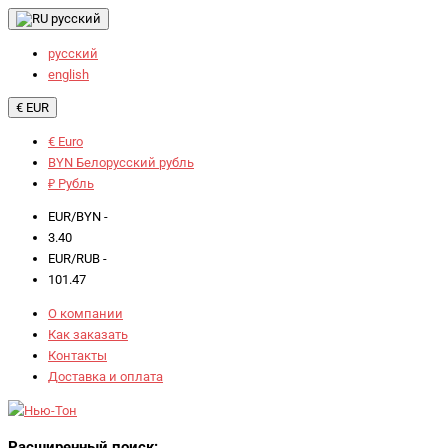
русский
русский
english
€ EUR
€ Euro
BYN Белорусский рубль
₽ Рубль
EUR/BYN -
3.40
EUR/RUB -
101.47
О компании
Как заказать
Контакты
Доставка и оплата
Расширенный поиск: