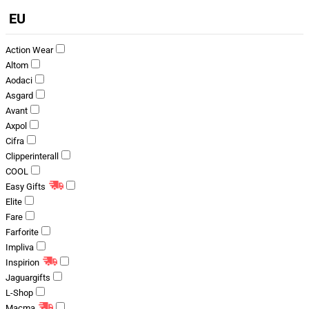
EU
Action Wear
Altom
Aodaci
Asgard
Avant
Axpol
Cifra
Clipperinterall
COOL
Easy Gifts
Elite
Fare
Farforite
Impliva
Inspirion
Jaguargifts
L-Shop
Macma