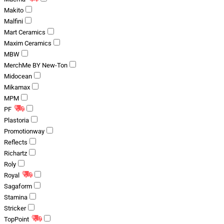
Makito
Malfini
Mart Ceramics
Maxim Ceramics
MBW
MerchMe BY New-Ton
Midocean
Mikamax
MPM
PF
Plastoria
Promotionway
Reflects
Richartz
Roly
Royal
Sagaform
Stamina
Stricker
TopPoint