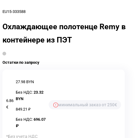
EU15-333588
Охлаждающее полотенце Remy в
контейнере из ПЭТ
Остатки по запросу
27.98 BYN
Без НДС:
23.32
BYN
6.86
минимальный заказ от 250€
€
849.21 ₽
Без НДС:
696.07
₽
*Без учета НДС