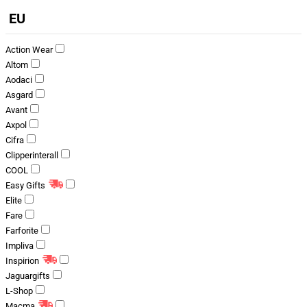
EU
Action Wear
Altom
Aodaci
Asgard
Avant
Axpol
Cifra
Clipperinterall
COOL
Easy Gifts
Elite
Fare
Farforite
Impliva
Inspirion
Jaguargifts
L-Shop
Macma