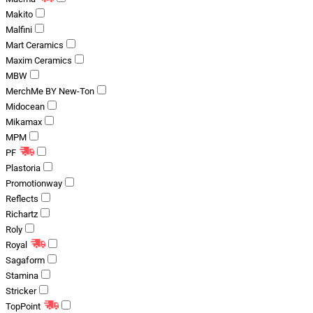
Makito
Malfini
Mart Ceramics
Maxim Ceramics
MBW
MerchMe BY New-Ton
Midocean
Mikamax
MPM
PF
Plastoria
Promotionway
Reflects
Richartz
Roly
Royal
Sagaform
Stamina
Stricker
TopPoint