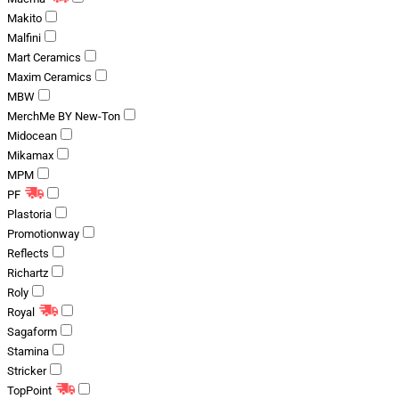
Makito
Malfini
Mart Ceramics
Maxim Ceramics
MBW
MerchMe BY New-Ton
Midocean
Mikamax
MPM
PF
Plastoria
Promotionway
Reflects
Richartz
Roly
Royal
Sagaform
Stamina
Stricker
TopPoint