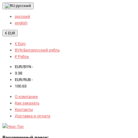
русский
русский
english
€ EUR
€ Euro
BYN Белорусский рубль
₽ Рубль
EUR/BYN -
3.38
EUR/RUB -
100.63
О компании
Как заказать
Контакты
Доставка и оплата
Расширенный поиск: