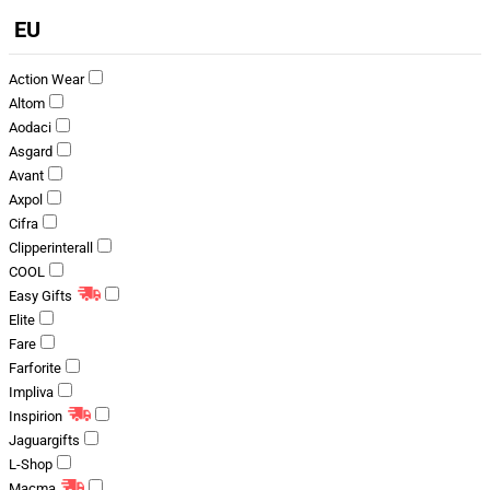
EU
Action Wear
Altom
Aodaci
Asgard
Avant
Axpol
Cifra
Clipperinterall
COOL
Easy Gifts
Elite
Fare
Farforite
Impliva
Inspirion
Jaguargifts
L-Shop
Macma