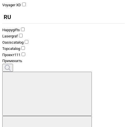
Voyager XD
RU
Happygifts
Lasergraf
Oasiscatalog
Topcatalog
Проект111
Применить