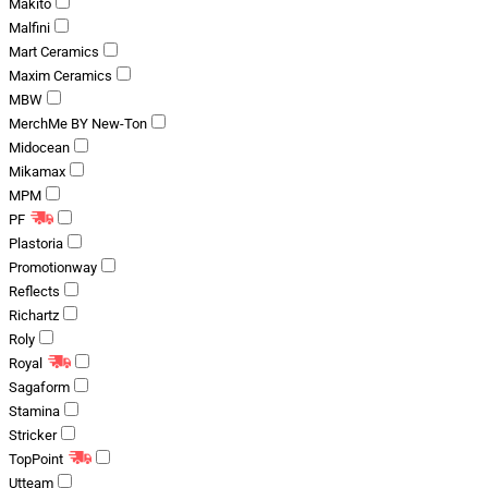
Makito
Malfini
Mart Ceramics
Maxim Ceramics
MBW
MerchMe BY New-Ton
Midocean
Mikamax
MPM
PF
Plastoria
Promotionway
Reflects
Richartz
Roly
Royal
Sagaform
Stamina
Stricker
TopPoint
Utteam