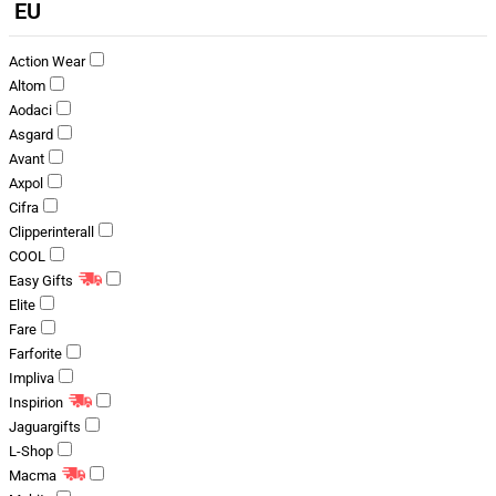
EU
Action Wear
Altom
Aodaci
Asgard
Avant
Axpol
Cifra
Clipperinterall
COOL
Easy Gifts
Elite
Fare
Farforite
Impliva
Inspirion
Jaguargifts
L-Shop
Macma