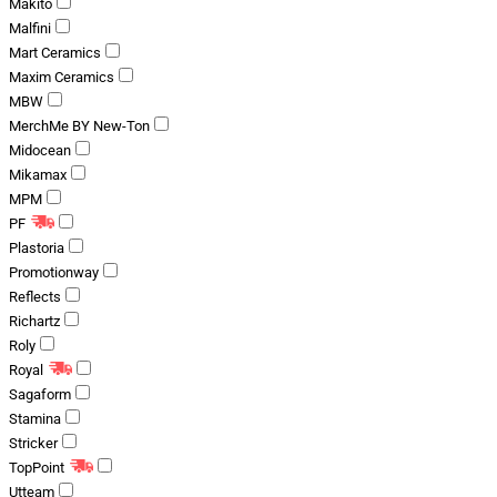
Makito
Malfini
Mart Ceramics
Maxim Ceramics
MBW
MerchMe BY New-Ton
Midocean
Mikamax
MPM
PF
Plastoria
Promotionway
Reflects
Richartz
Roly
Royal
Sagaform
Stamina
Stricker
TopPoint
Utteam