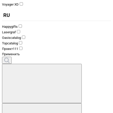
Voyager XD
RU
Happygifts
Lasergraf
Oasiscatalog
Topcatalog
Проект111
Применить