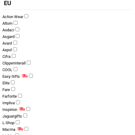
EU
Action Wear
Altom
Aodaci
Asgard
Avant
Axpol
Cifra
Clipperinterall
COOL
Easy Gifts
Elite
Fare
Farforite
Impliva
Inspirion
Jaguargifts
L-Shop
Macma