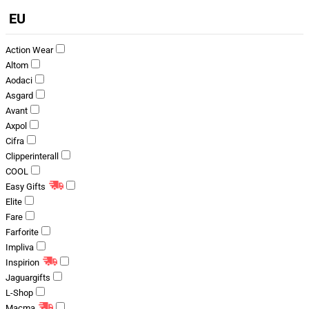
EU
Action Wear
Altom
Aodaci
Asgard
Avant
Axpol
Cifra
Clipperinterall
COOL
Easy Gifts
Elite
Fare
Farforite
Impliva
Inspirion
Jaguargifts
L-Shop
Macma