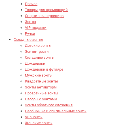
Прочее
Товары для промоакций
Спортивные сувениры
Зонты
VIP-подарки
Ручки
Складные зонты
Детские зонты
Зонты-трости
Складные зонты
Дождевики
Дождевики в футляре
Мужские зонты
Квадратные зонты
Зонты антишторм
Прозрачные зонты
Наборы с зонтами
Зонты обратного сложения
Необычные и оригинальные зонты
VIP Зонты
Женские зонты