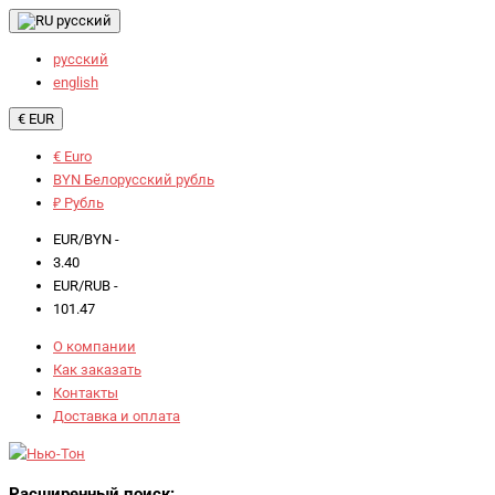
русский
русский
english
€ EUR
€ Euro
BYN Белорусский рубль
₽ Рубль
EUR/BYN -
3.40
EUR/RUB -
101.47
О компании
Как заказать
Контакты
Доставка и оплата
Расширенный поиск: