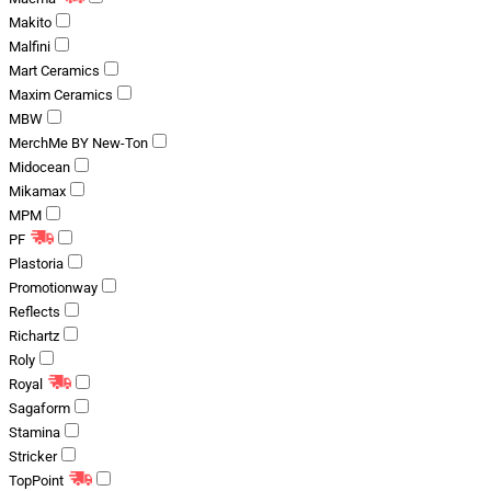
Makito
Malfini
Mart Ceramics
Maxim Ceramics
MBW
MerchMe BY New-Ton
Midocean
Mikamax
MPM
PF
Plastoria
Promotionway
Reflects
Richartz
Roly
Royal
Sagaform
Stamina
Stricker
TopPoint