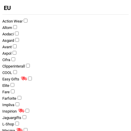
EU
Action Wear
Altom
Aodaci
Asgard
Avant
Axpol
Cifra
Clipperinterall
COOL
Easy Gifts
Elite
Fare
Farforite
Impliva
Inspirion
Jaguargifts
L-Shop
Macma