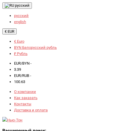
русский
русский
english
€ EUR
€ Euro
BYN Белорусский рубль
₽ Рубль
EUR/BYN -
3.39
EUR/RUB -
100.63
О компании
Как заказать
Контакты
Доставка и оплата
Расширенный поиск: