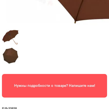
Нужны подробности о товаре? Напишите нам!
EU9-33838