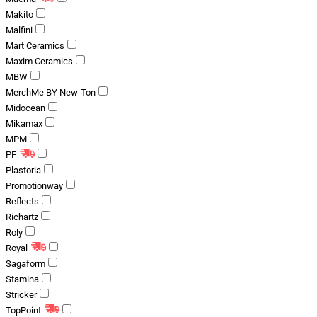
Makito
Malfini
Mart Ceramics
Maxim Ceramics
MBW
MerchMe BY New-Ton
Midocean
Mikamax
MPM
PF
Plastoria
Promotionway
Reflects
Richartz
Roly
Royal
Sagaform
Stamina
Stricker
TopPoint