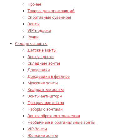
Прочее
Товары для промоакций
Спортивные сувениры
Зонты
VIP-подарки
Ручки
Складные зонты
Детские зонты
Зонты-трости
Складные зонты
Дождевики
Дождевики в футляре
Мужские зонты
Квадратные зонты
Зонты антишторм
Прозрачные зонты
Наборы с зонтами
Зонты обратного сложения
Необычные и оригинальные зонты
VIP Зонты
Женские зонты