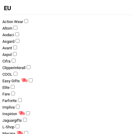
EU
Action Wear
Altom
Aodaci
Asgard
Avant
Axpol
Cifra
Clipperinterall
COOL
Easy Gifts
Elite
Fare
Farforite
Impliva
Inspirion
Jaguargifts
L-Shop
Macma