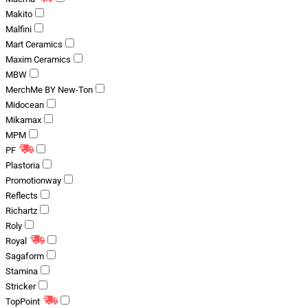
Makito
Malfini
Mart Ceramics
Maxim Ceramics
MBW
MerchMe BY New-Ton
Midocean
Mikamax
MPM
PF
Plastoria
Promotionway
Reflects
Richartz
Roly
Royal
Sagaform
Stamina
Stricker
TopPoint