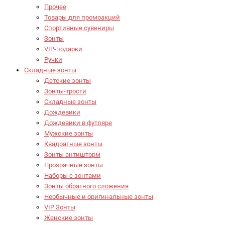
Прочее
Товары для промоакций
Спортивные сувениры
Зонты
VIP-подарки
Ручки
Складные зонты
Детские зонты
Зонты-трости
Складные зонты
Дождевики
Дождевики в футляре
Мужские зонты
Квадратные зонты
Зонты антишторм
Прозрачные зонты
Наборы с зонтами
Зонты обратного сложения
Необычные и оригинальные зонты
VIP Зонты
Женские зонты