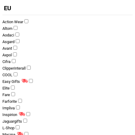
EU
Action Wear
Altom
Aodaci
Asgard
Avant
Axpol
Cifra
Clipperinterall
COOL
Easy Gifts
Elite
Fare
Farforite
Impliva
Inspirion
Jaguargifts
L-Shop
Macma