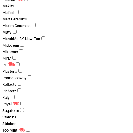
Makito
Malfini
Mart Ceramics
Maxim Ceramics
MBW
MerchMe BY New-Ton
Midocean
Mikamax
MPM
PF
Plastoria
Promotionway
Reflects
Richartz
Roly
Royal
Sagaform
Stamina
Stricker
TopPoint