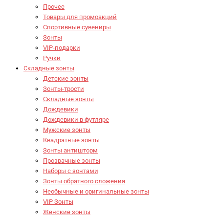
Прочее
Товары для промоакций
Спортивные сувениры
Зонты
VIP-подарки
Ручки
Складные зонты
Детские зонты
Зонты-трости
Складные зонты
Дождевики
Дождевики в футляре
Мужские зонты
Квадратные зонты
Зонты антишторм
Прозрачные зонты
Наборы с зонтами
Зонты обратного сложения
Необычные и оригинальные зонты
VIP Зонты
Женские зонты