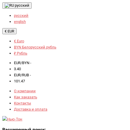
русский
русский
english
€ EUR
€ Euro
BYN Белорусский рубль
₽ Рубль
EUR/BYN -
3.40
EUR/RUB -
101.47
О компании
Как заказать
Контакты
Доставка и оплата
Расширенный поиск: