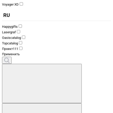
Voyager XD
RU
Happygifts
Lasergraf
Oasiscatalog
Topcatalog
Проект111
Применить