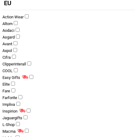
EU
Action Wear
Altom
Aodaci
Asgard
Avant
Axpol
Cifra
Clipperinterall
COOL
Easy Gifts
Elite
Fare
Farforite
Impliva
Inspirion
Jaguargifts
L-Shop
Macma