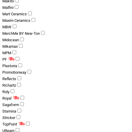
Makito
Malfini
Mart Ceramics
Maxim Ceramics
MBW
MerchMe BY New-Ton
Midocean
Mikamax
MPM
PF
Plastoria
Promotionway
Reflects
Richartz
Roly
Royal
Sagaform
Stamina
Stricker
TopPoint
Utteam