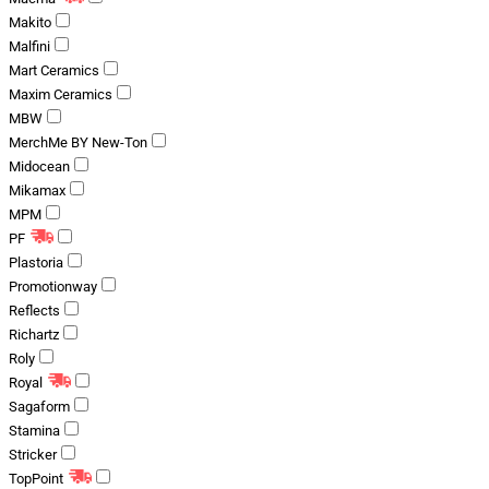
Makito
Malfini
Mart Ceramics
Maxim Ceramics
MBW
MerchMe BY New-Ton
Midocean
Mikamax
MPM
PF
Plastoria
Promotionway
Reflects
Richartz
Roly
Royal
Sagaform
Stamina
Stricker
TopPoint