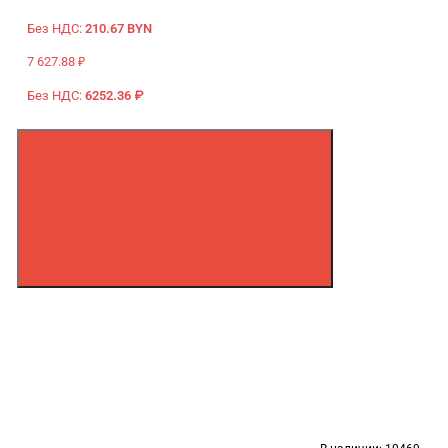
Без НДС:
210.67 BYN
7 627.88 ₽
Без НДС:
6252.36 ₽