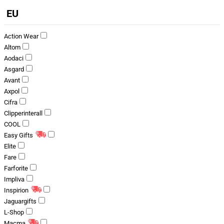
EU
Action Wear
Altom
Aodaci
Asgard
Avant
Axpol
Cifra
Clipperinterall
COOL
Easy Gifts
Elite
Fare
Farforite
Impliva
Inspirion
Jaguargifts
L-Shop
Macma