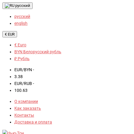
русский
русский
english
€ EUR
€ Euro
BYN Белорусский рубль
₽ Рубль
EUR/BYN -
3.38
EUR/RUB -
100.63
О компании
Как заказать
Контакты
Доставка и оплата