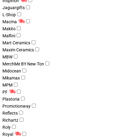
Inspirion
Jaguargifts
L-Shop
Macma
Makito
Malfini
Mart Ceramics
Maxim Ceramics
MBW
MerchMe BY New-Ton
Midocean
Mikamax
MPM
PF
Plastoria
Promotionway
Reflects
Richartz
Roly
Royal