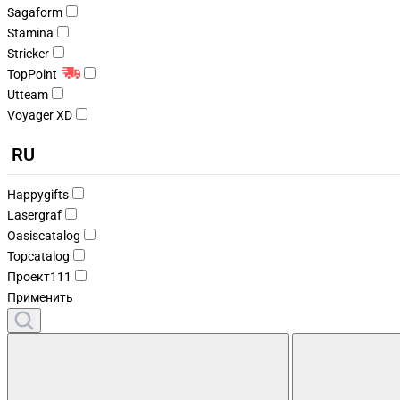
Sagaform
Stamina
Stricker
TopPoint
Utteam
Voyager XD
RU
Happygifts
Lasergraf
Oasiscatalog
Topcatalog
Проект111
Применить