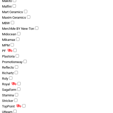
Makito
Malfini
Mart Ceramics
Maxim Ceramics
MBW
MerchMe BY New-Ton
Midocean
Mikamax
MPM
PF
Plastoria
Promotionway
Reflects
Richartz
Roly
Royal
Sagaform
Stamina
Stricker
TopPoint
Utteam