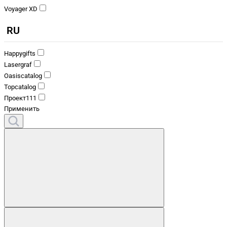
Voyager XD
RU
Happygifts
Lasergraf
Oasiscatalog
Topcatalog
Проект111
Применить