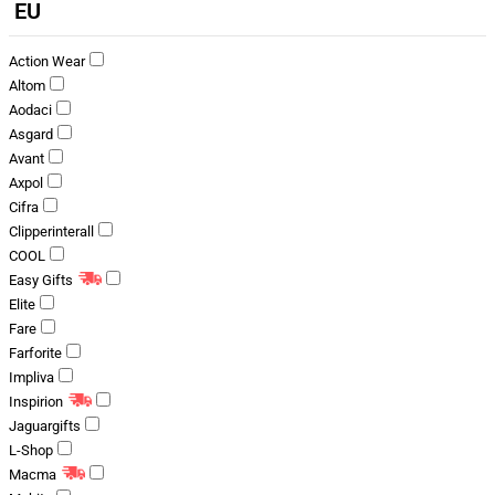
EU
Action Wear
Altom
Aodaci
Asgard
Avant
Axpol
Cifra
Clipperinterall
COOL
Easy Gifts
Elite
Fare
Farforite
Impliva
Inspirion
Jaguargifts
L-Shop
Macma