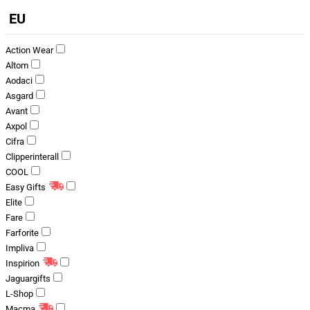
EU
Action Wear
Altom
Aodaci
Asgard
Avant
Axpol
Cifra
Clipperinterall
COOL
Easy Gifts
Elite
Fare
Farforite
Impliva
Inspirion
Jaguargifts
L-Shop
Macma