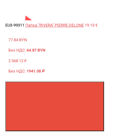
EU3-99311
Папка "RIVERA" PIERRE DELONE
19.13 €
77.84 BYN
Без НДС:
64.87 BYN
2 368.12 ₽
Без НДС:
1941.08 ₽