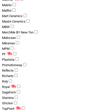
Makito
Malfini
Mart Ceramics
Maxim Ceramics
MBW
MerchMe BY New-Ton
Midocean
Mikamax
MPM
PF
Plastoria
Promotionway
Reflects
Richartz
Roly
Royal
Sagaform
Stamina
Stricker
TopPoint