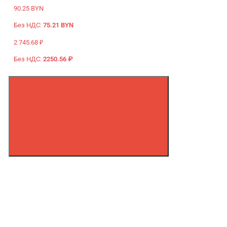
90.25 BYN
Без НДС:
75.21 BYN
2 745.68 ₽
Без НДС:
2250.56 ₽