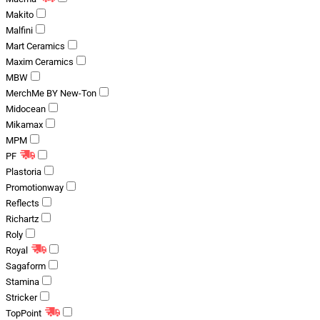
Makito
Malfini
Mart Ceramics
Maxim Ceramics
MBW
MerchMe BY New-Ton
Midocean
Mikamax
MPM
PF
Plastoria
Promotionway
Reflects
Richartz
Roly
Royal
Sagaform
Stamina
Stricker
TopPoint