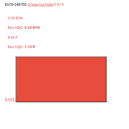
EU10-243702
Открытка Kotix
0.07 €
0.29 BYN
Без НДС:
0.24 BYN
8.66 ₽
Без НДС:
7.10 ₽
0.14 €