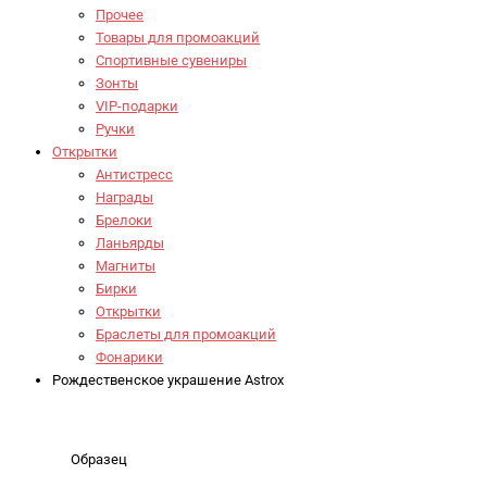
Прочее
Товары для промоакций
Спортивные сувениры
Зонты
VIP-подарки
Ручки
Открытки
Антистресс
Награды
Брелоки
Ланьярды
Магниты
Бирки
Открытки
Браслеты для промоакций
Фонарики
Рождественское украшение Astrox
Образец