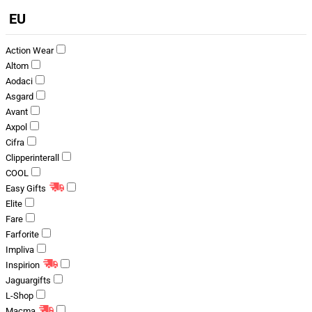
EU
Action Wear
Altom
Aodaci
Asgard
Avant
Axpol
Cifra
Clipperinterall
COOL
Easy Gifts
Elite
Fare
Farforite
Impliva
Inspirion
Jaguargifts
L-Shop
Macma