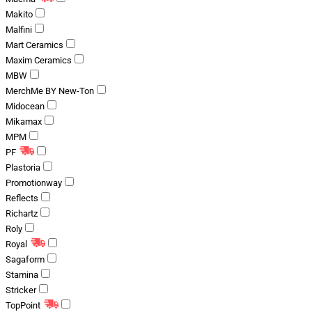
Makito
Malfini
Mart Ceramics
Maxim Ceramics
MBW
MerchMe BY New-Ton
Midocean
Mikamax
MPM
PF
Plastoria
Promotionway
Reflects
Richartz
Roly
Royal
Sagaform
Stamina
Stricker
TopPoint