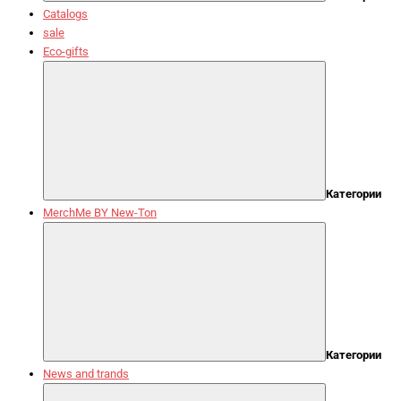
Catalogs
sale
Eco-gifts
Категории
MerchMe BY New-Ton
Категории
News and trands