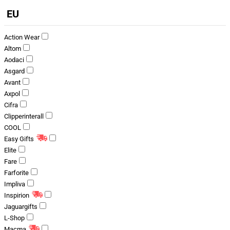
EU
Action Wear
Altom
Aodaci
Asgard
Avant
Axpol
Cifra
Clipperinterall
COOL
Easy Gifts
Elite
Fare
Farforite
Impliva
Inspirion
Jaguargifts
L-Shop
Macma