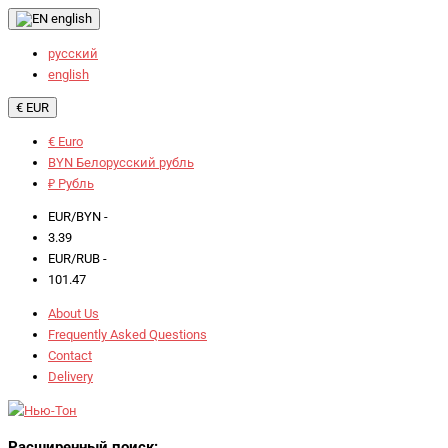
english
русский
english
€ EUR
€ Euro
BYN Белорусский рубль
₽ Рубль
EUR/BYN -
3.39
EUR/RUB -
101.47
About Us
Frequently Asked Questions
Contact
Delivery
Расширенный поиск: