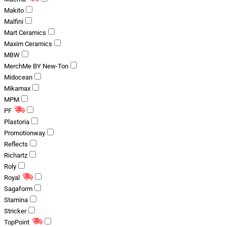
Makito
Malfini
Mart Ceramics
Maxim Ceramics
MBW
MerchMe BY New-Ton
Midocean
Mikamax
MPM
PF
Plastoria
Promotionway
Reflects
Richartz
Roly
Royal
Sagaform
Stamina
Stricker
TopPoint