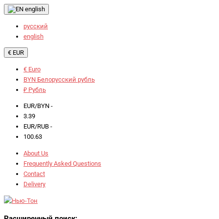
english
русский
english
€ EUR
€ Euro
BYN Белорусский рубль
₽ Рубль
EUR/BYN -
3.39
EUR/RUB -
100.63
About Us
Frequently Asked Questions
Contact
Delivery
Расширенный поиск: