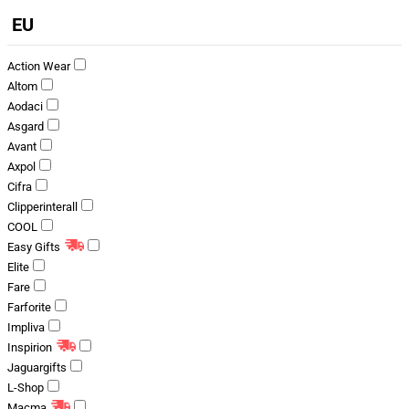
EU
Action Wear
Altom
Aodaci
Asgard
Avant
Axpol
Cifra
Clipperinterall
COOL
Easy Gifts
Elite
Fare
Farforite
Impliva
Inspirion
Jaguargifts
L-Shop
Macma