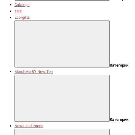
Catalogs
sale
Eco-gifts
Категории
MerchMe BY New-Ton
Категории
News and trands