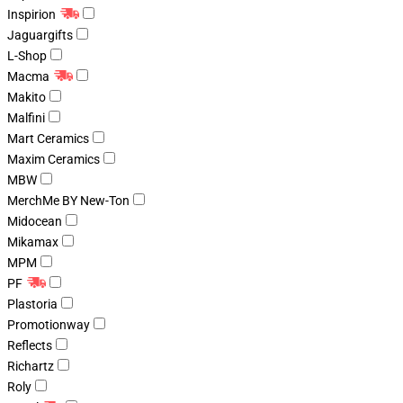
Inspirion
Jaguargifts
L-Shop
Macma
Makito
Malfini
Mart Ceramics
Maxim Ceramics
MBW
MerchMe BY New-Ton
Midocean
Mikamax
MPM
PF
Plastoria
Promotionway
Reflects
Richartz
Roly