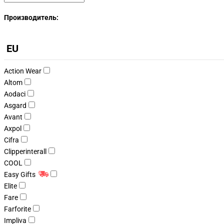
Производитель:
EU
Action Wear
Altom
Aodaci
Asgard
Avant
Axpol
Cifra
Clipperinterall
COOL
Easy Gifts
Elite
Fare
Farforite
Impliva