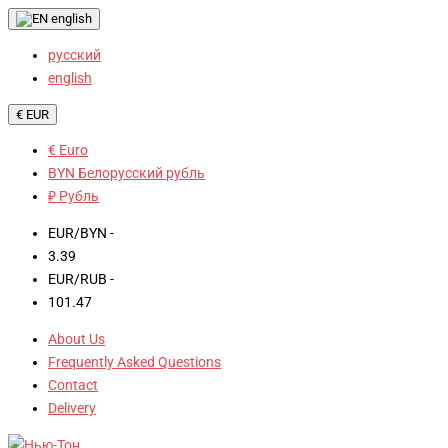
english
русский
english
€ EUR
€ Euro
BYN Белорусский рубль
₽ Рубль
EUR/BYN -
3.39
EUR/RUB -
101.47
About Us
Frequently Asked Questions
Contact
Delivery