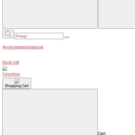
#королеваподарков
Back call
Favorites
Shopping Cart
Cart