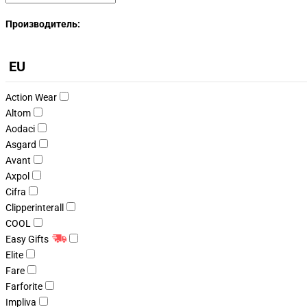
Производитель:
EU
Action Wear
Altom
Aodaci
Asgard
Avant
Axpol
Cifra
Clipperinterall
COOL
Easy Gifts
Elite
Fare
Farforite
Impliva