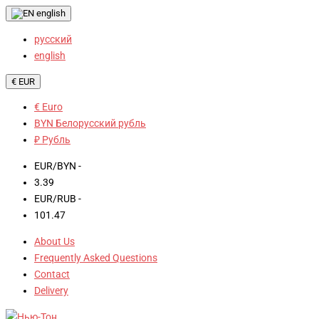
english
русский
english
€ EUR
€ Euro
BYN Белорусский рубль
₽ Рубль
EUR/BYN -
3.39
EUR/RUB -
101.47
About Us
Frequently Asked Questions
Contact
Delivery