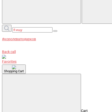
#королеваподарков
Back call
Favorites
Shopping Cart
Cart