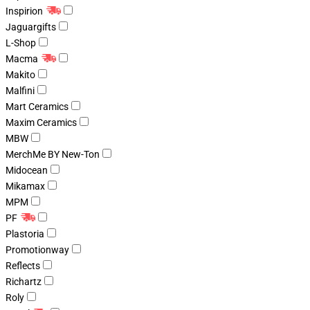
Inspirion
Jaguargifts
L-Shop
Macma
Makito
Malfini
Mart Ceramics
Maxim Ceramics
MBW
MerchMe BY New-Ton
Midocean
Mikamax
MPM
PF
Plastoria
Promotionway
Reflects
Richartz
Roly