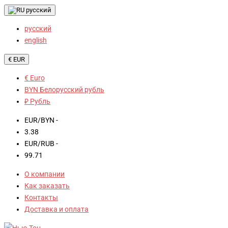
русский
русский
english
€ EUR
€ Euro
BYN Белорусский рубль
₽ Рубль
EUR/BYN -
3.38
EUR/RUB -
99.71
О компании
Как заказать
Контакты
Доставка и оплата