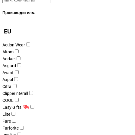
Производитель:
EU
Action Wear
Altom
Aodaci
Asgard
Avant
Axpol
Cifra
Clipperinterall
COOL
Easy Gifts
Elite
Fare
Farforite