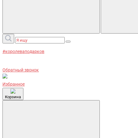
#королеваподарков
Обратный звонок
Избранное
Корзина