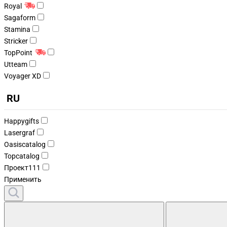
Royal
Sagaform
Stamina
Stricker
TopPoint
Utteam
Voyager XD
RU
Happygifts
Lasergraf
Oasiscatalog
Topcatalog
Проект111
Применить