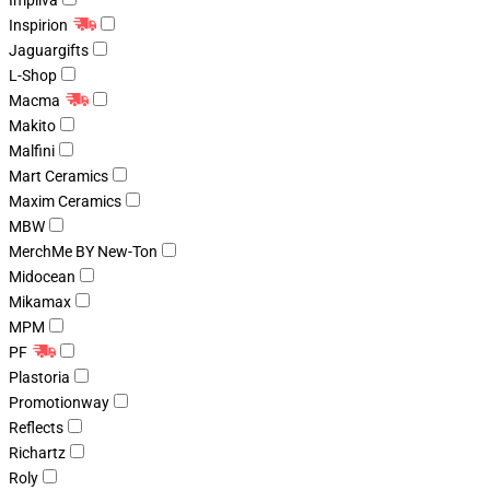
Impliva
Inspirion
Jaguargifts
L-Shop
Macma
Makito
Malfini
Mart Ceramics
Maxim Ceramics
MBW
MerchMe BY New-Ton
Midocean
Mikamax
MPM
PF
Plastoria
Promotionway
Reflects
Richartz
Roly