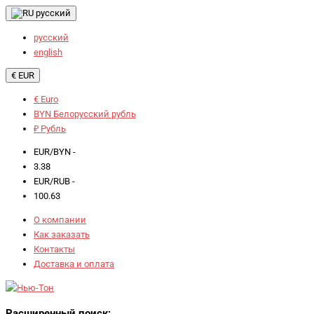
русский
русский
english
€ EUR
€ Euro
BYN Белорусский рубль
₽ Рубль
EUR/BYN -
3.38
EUR/RUB -
100.63
О компании
Как заказать
Контакты
Доставка и оплата
Расширенный поиск: