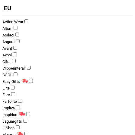
EU
Action Wear
Altom
Aodaci
Asgard
Avant
Axpol
Cifra
Clipperinterall
COOL
Easy Gifts
Elite
Fare
Farforite
Impliva
Inspirion
Jaguargifts
L-Shop
Macma