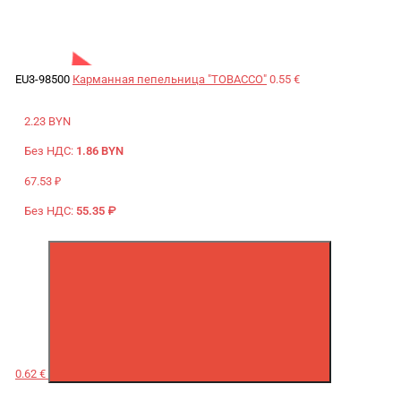
EU3-98500
Карманная пепельница "TOBACCO"
0.55 €
2.23 BYN
Без НДС:
1.86 BYN
67.53 ₽
Без НДС:
55.35 ₽
0.62 €