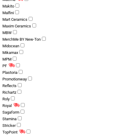
Makito
Malfini
Mart Ceramics
Maxim Ceramics
MBW
MerchMe BY New-Ton
Midocean
Mikamax
MPM
PF
Plastoria
Promotionway
Reflects
Richartz
Roly
Royal
Sagaform
Stamina
Stricker
TopPoint