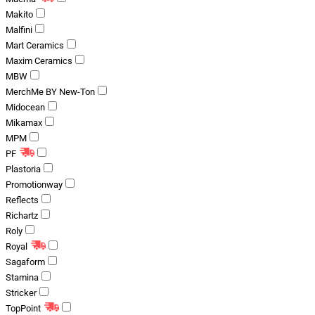
Makito
Malfini
Mart Ceramics
Maxim Ceramics
MBW
MerchMe BY New-Ton
Midocean
Mikamax
MPM
PF
Plastoria
Promotionway
Reflects
Richartz
Roly
Royal
Sagaform
Stamina
Stricker
TopPoint