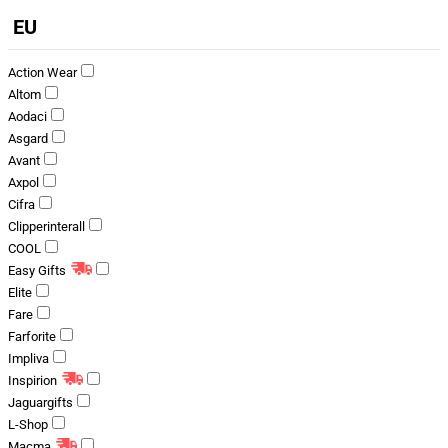
EU
Action Wear
Altom
Aodaci
Asgard
Avant
Axpol
Cifra
Clipperinterall
COOL
Easy Gifts
Elite
Fare
Farforite
Impliva
Inspirion
Jaguargifts
L-Shop
Macma