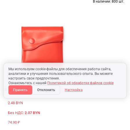
В наличии:
800 шт.
Мы используем cookie-файлы для обеспечения работы сайта,
аналитики и улучшения пользовательского опыта. Вы можете
настроить свои предпочтения.
Ознакомьтесь с нашей
Политикой об обработке файлов cookie
EU38-518441
Бумажник CENIX RED
0.61 €
Принять
Отклонить
Настройка
2.48 BYN
Без НДС:
2.07 BYN
74.90 ₽