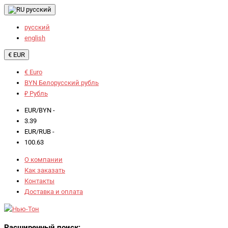
русский
русский
english
€ EUR
€ Euro
BYN Белорусский рубль
₽ Рубль
EUR/BYN -
3.39
EUR/RUB -
100.63
О компании
Как заказать
Контакты
Доставка и оплата
Расширенный поиск: