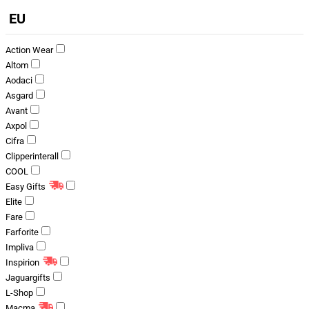
EU
Action Wear
Altom
Aodaci
Asgard
Avant
Axpol
Cifra
Clipperinterall
COOL
Easy Gifts
Elite
Fare
Farforite
Impliva
Inspirion
Jaguargifts
L-Shop
Macma