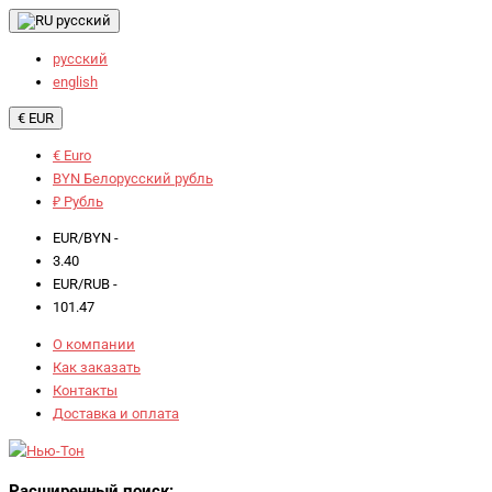
русский
русский
english
€ EUR
€ Euro
BYN Белорусский рубль
₽ Рубль
EUR/BYN -
3.40
EUR/RUB -
101.47
О компании
Как заказать
Контакты
Доставка и оплата
Расширенный поиск: