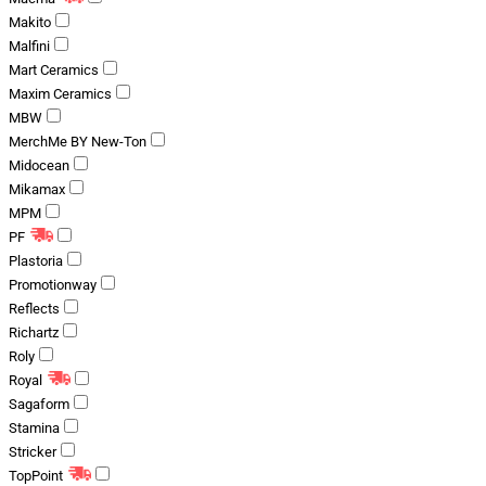
Makito
Malfini
Mart Ceramics
Maxim Ceramics
MBW
MerchMe BY New-Ton
Midocean
Mikamax
MPM
PF
Plastoria
Promotionway
Reflects
Richartz
Roly
Royal
Sagaform
Stamina
Stricker
TopPoint