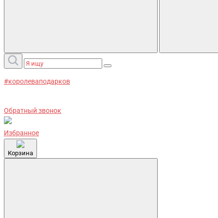
#королеваподарков
Обратный звонок
Избранное
Корзина