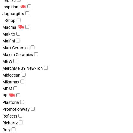
Impliva
Inspirion
Jaguargifts
L-Shop
Macma
Makito
Malfini
Mart Ceramics
Maxim Ceramics
MBW
MerchMe BY New-Ton
Midocean
Mikamax
MPM
PF
Plastoria
Promotionway
Reflects
Richartz
Roly