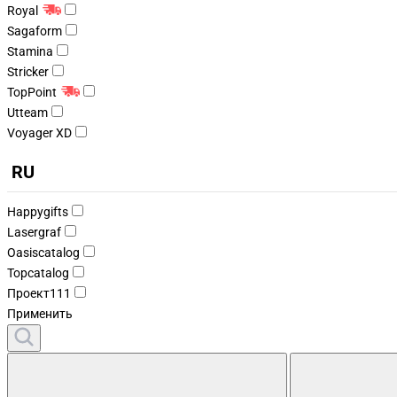
Royal
Sagaform
Stamina
Stricker
TopPoint
Utteam
Voyager XD
RU
Happygifts
Lasergraf
Oasiscatalog
Topcatalog
Проект111
Применить