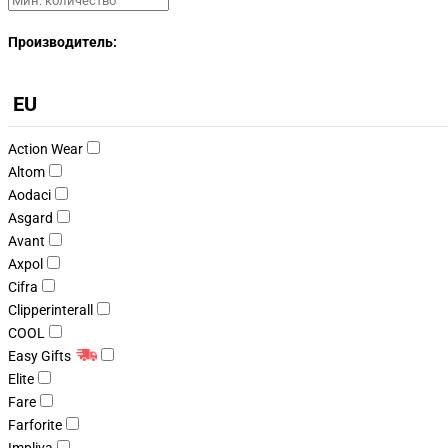
Производитель:
EU
Action Wear
Altom
Aodaci
Asgard
Avant
Axpol
Cifra
Clipperinterall
COOL
Easy Gifts
Elite
Fare
Farforite