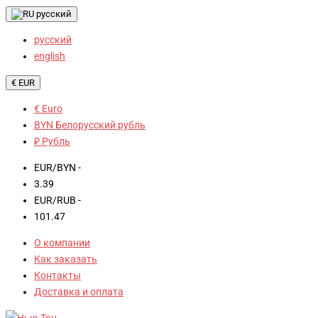
русский
русский
english
€ EUR
€ Euro
BYN Белорусский рубль
₽ Рубль
EUR/BYN -
3.39
EUR/RUB -
101.47
О компании
Как заказать
Контакты
Доставка и оплата