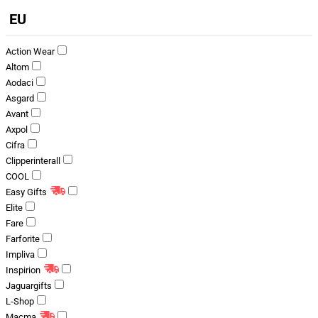
EU
Action Wear
Altom
Aodaci
Asgard
Avant
Axpol
Cifra
Clipperinterall
COOL
Easy Gifts
Elite
Fare
Farforite
Impliva
Inspirion
Jaguargifts
L-Shop
Macma