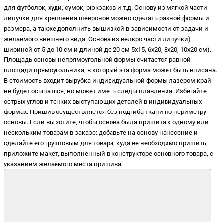
для футболок, худи, сумок, рюкзаков и т.д. Основу из мягкой части
липучки для крепления шевронов можно сделать разной формы и
размера, а также дополнить вышивкой в зависимости от задачи и
желаемого внешнего вида. Основа из велкро части липучки)
шириной от 5 до 10 см и длиной до 20 см 5х15, 6х20, 8х20, 10х20 см).
Площадь основы непрямоугольной формы считается равной
площади прямоугольника, в который эта форма может быть вписана.
В стоимость входит вырубка индивидуальной формы лазером край
не будет осыпаться, но может иметь следы плавления. Избегайте
острых углов и тонких выступающих деталей в индивидуальных
формах. Пришив осуществляется без подгиба ткани по периметру
основы. Если вы хотите, чтобы основа была пришита к одному или
нескольким товарам в заказе: добавьте на основу нанесение и
сделайте его групповым для товара, куда ее необходимо пришить;
приложите макет, выполненный в конструкторе основного товара, с
указанием желаемого места пришива.