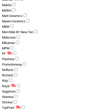
Makito
Malfini
Mart Ceramics
Maxim Ceramics
MBW
MerchMe BY New-Ton
Midocean
Mikamax
MPM
PF
Plastoria
Promotionway
Reflects
Richartz
Roly
Royal
Sagaform
Stamina
Stricker
TopPoint