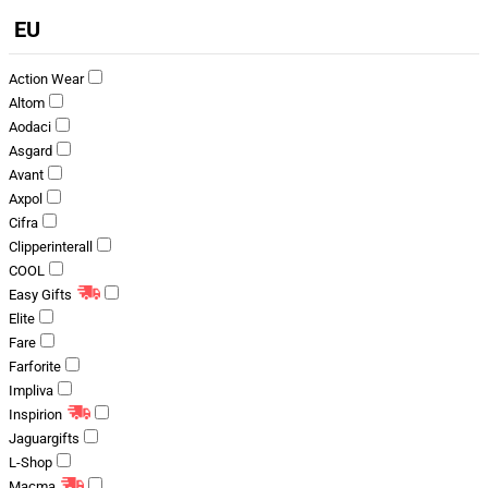
EU
Action Wear
Altom
Aodaci
Asgard
Avant
Axpol
Cifra
Clipperinterall
COOL
Easy Gifts
Elite
Fare
Farforite
Impliva
Inspirion
Jaguargifts
L-Shop
Macma