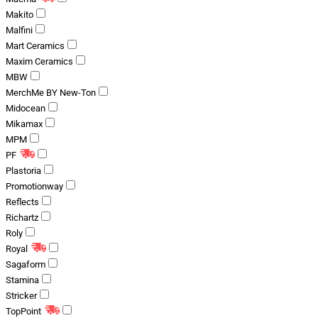
Makito
Malfini
Mart Ceramics
Maxim Ceramics
MBW
MerchMe BY New-Ton
Midocean
Mikamax
MPM
PF
Plastoria
Promotionway
Reflects
Richartz
Roly
Royal
Sagaform
Stamina
Stricker
TopPoint