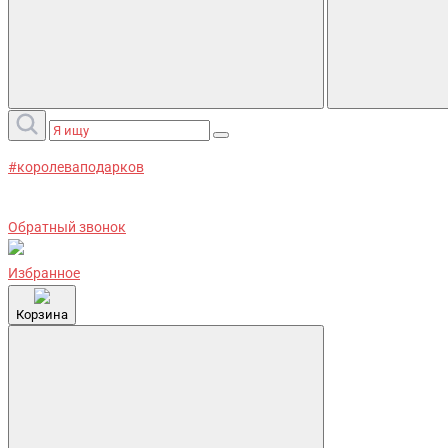
#королеваподарков
Обратный звонок
Избранное
Корзина