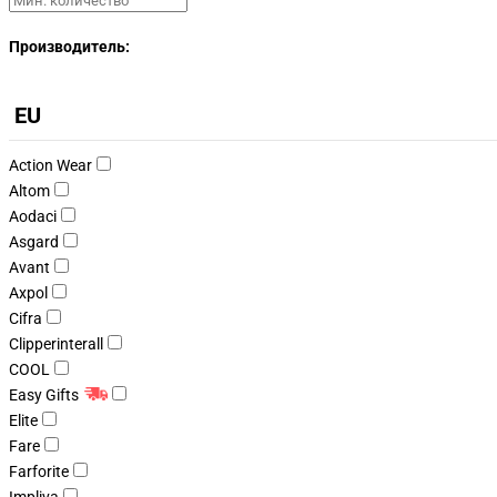
Производитель:
EU
Action Wear
Altom
Aodaci
Asgard
Avant
Axpol
Cifra
Clipperinterall
COOL
Easy Gifts
Elite
Fare
Farforite