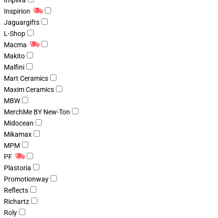
Impliva
Inspirion
Jaguargifts
L-Shop
Macma
Makito
Malfini
Mart Ceramics
Maxim Ceramics
MBW
MerchMe BY New-Ton
Midocean
Mikamax
MPM
PF
Plastoria
Promotionway
Reflects
Richartz
Roly