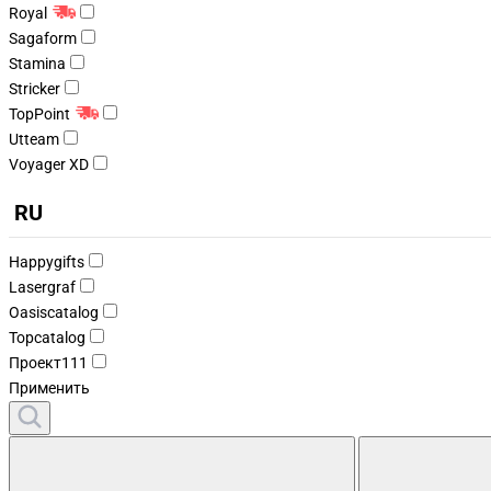
Royal
Sagaform
Stamina
Stricker
TopPoint
Utteam
Voyager XD
RU
Happygifts
Lasergraf
Oasiscatalog
Topcatalog
Проект111
Применить