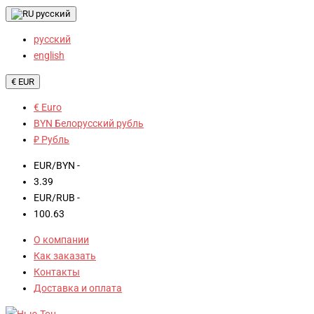
русский
русский
english
€ EUR
€ Euro
BYN Белорусский рубль
₽ Рубль
EUR/BYN -
3.39
EUR/RUB -
100.63
О компании
Как заказать
Контакты
Доставка и оплата