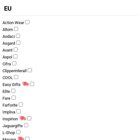
EU
Action Wear
Altom
Aodaci
Asgard
Avant
Axpol
Cifra
Clipperinterall
COOL
Easy Gifts
Elite
Fare
Farforite
Impliva
Inspirion
Jaguargifts
L-Shop
Macma