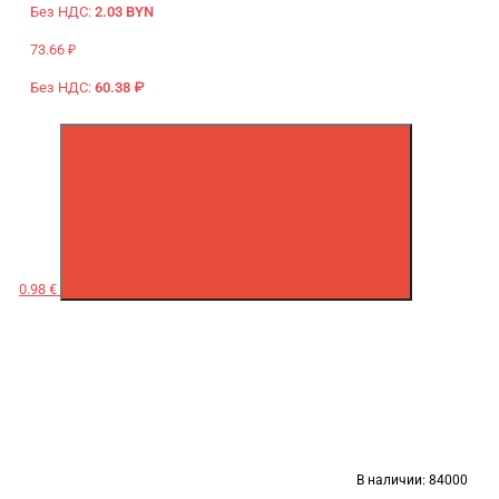
Без НДС:
2.03 BYN
73.66 ₽
Без НДС:
60.38 ₽
0.98 €
В наличии:
84000