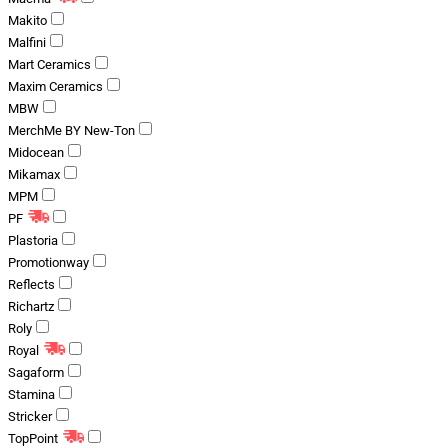
Makito
Malfini
Mart Ceramics
Maxim Ceramics
MBW
MerchMe BY New-Ton
Midocean
Mikamax
MPM
PF
Plastoria
Promotionway
Reflects
Richartz
Roly
Royal
Sagaform
Stamina
Stricker
TopPoint