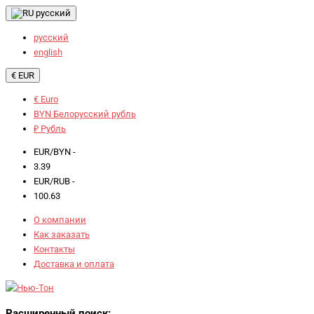
русский
русский
english
€ EUR
€ Euro
BYN Белорусский рубль
₽ Рубль
EUR/BYN -
3.39
EUR/RUB -
100.63
О компании
Как заказать
Контакты
Доставка и оплата
Расширенный поиск: