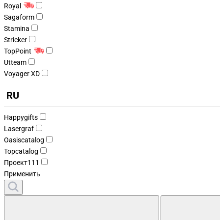
Royal
Sagaform
Stamina
Stricker
TopPoint
Utteam
Voyager XD
RU
Happygifts
Lasergraf
Oasiscatalog
Topcatalog
Проект111
Применить