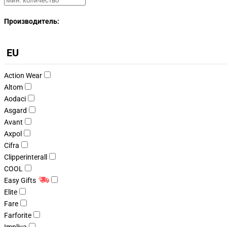
Производитель:
EU
Action Wear
Altom
Aodaci
Asgard
Avant
Axpol
Cifra
Clipperinterall
COOL
Easy Gifts
Elite
Fare
Farforite