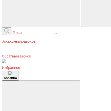
#королеваподарков
Обратный звонок
Избранное
Корзина