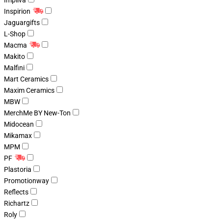
Impliva
Inspirion
Jaguargifts
L-Shop
Macma
Makito
Malfini
Mart Ceramics
Maxim Ceramics
MBW
MerchMe BY New-Ton
Midocean
Mikamax
MPM
PF
Plastoria
Promotionway
Reflects
Richartz
Roly