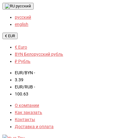
русский
русский
english
€ EUR
€ Euro
BYN Белорусский рубль
₽ Рубль
EUR/BYN -
3.39
EUR/RUB -
100.63
О компании
Как заказать
Контакты
Доставка и оплата