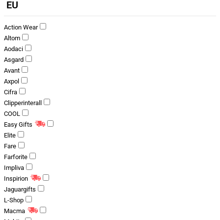
EU
Action Wear
Altom
Aodaci
Asgard
Avant
Axpol
Cifra
Clipperinterall
COOL
Easy Gifts
Elite
Fare
Farforite
Impliva
Inspirion
Jaguargifts
L-Shop
Macma