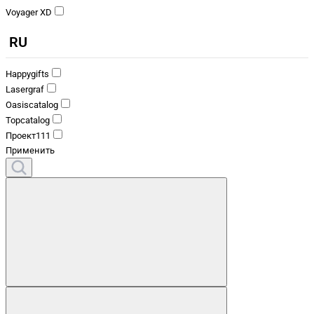
Voyager XD
RU
Happygifts
Lasergraf
Oasiscatalog
Topcatalog
Проект111
Применить