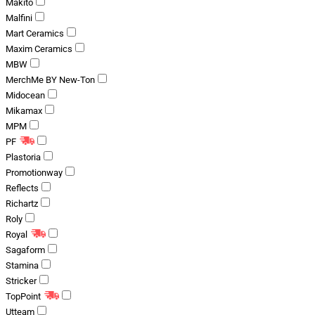
Makito
Malfini
Mart Ceramics
Maxim Ceramics
MBW
MerchMe BY New-Ton
Midocean
Mikamax
MPM
PF
Plastoria
Promotionway
Reflects
Richartz
Roly
Royal
Sagaform
Stamina
Stricker
TopPoint
Utteam