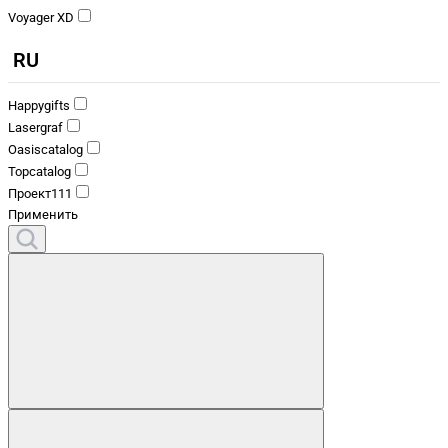
Voyager XD
RU
Happygifts
Lasergraf
Oasiscatalog
Topcatalog
Проект111
Применить