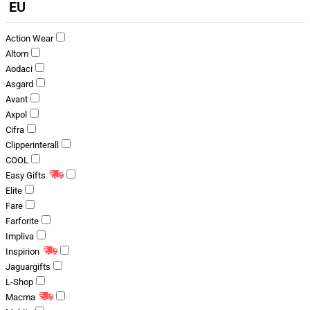
EU
Action Wear
Altom
Aodaci
Asgard
Avant
Axpol
Cifra
Clipperinterall
COOL
Easy Gifts
Elite
Fare
Farforite
Impliva
Inspirion
Jaguargifts
L-Shop
Macma