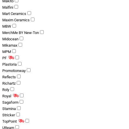
Makito
Malfini
Mart Ceramics
Maxim Ceramics
MBW
MerchMe BY New-Ton
Midocean
Mikamax
MPM
PF
Plastoria
Promotionway
Reflects
Richartz
Roly
Royal
Sagaform
Stamina
Stricker
TopPoint
Utteam