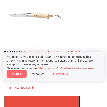
EU48-952160
Карманный нож Opinel Inox No 8
40.19 €
Мы используем cookie-файлы для обеспечения работы сайта,
аналитики и улучшения пользовательского опыта. Вы можете
163.54 BYN
настроить свои предпочтения.
Ознакомьтесь с нашей
Политикой об обработке файлов cookie
Без НДС:
136.28 BYN
Принять
Отклонить
Настройка
4 975.16 ₽
Без НДС:
4078.00 ₽