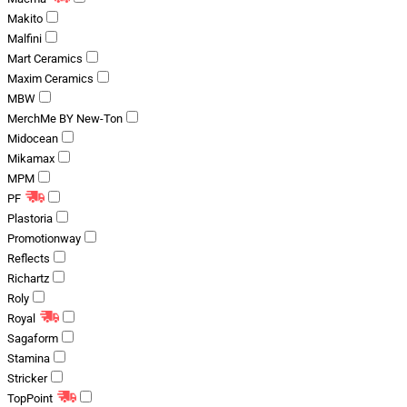
Makito
Malfini
Mart Ceramics
Maxim Ceramics
MBW
MerchMe BY New-Ton
Midocean
Mikamax
MPM
PF
Plastoria
Promotionway
Reflects
Richartz
Roly
Royal
Sagaform
Stamina
Stricker
TopPoint