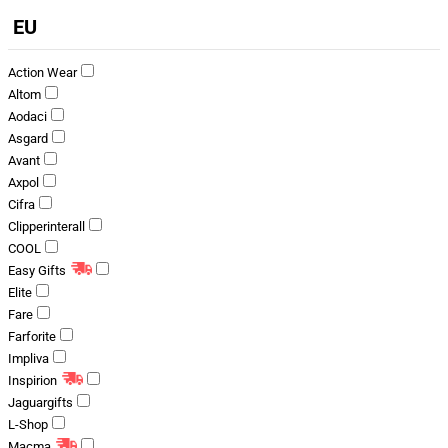
EU
Action Wear
Altom
Aodaci
Asgard
Avant
Axpol
Cifra
Clipperinterall
COOL
Easy Gifts
Elite
Fare
Farforite
Impliva
Inspirion
Jaguargifts
L-Shop
Macma