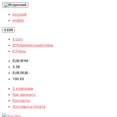
русский
русский
english
€ EUR
€ Euro
BYN Белорусский рубль
₽ Рубль
EUR/BYN -
3.38
EUR/RUB -
100.63
О компании
Как заказать
Контакты
Доставка и оплата