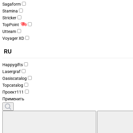
Sagaform
Stamina
Stricker
TopPoint
Utteam
Voyager XD
RU
Happygifts
Lasergraf
Oasiscatalog
Topcatalog
Проект111
Применить