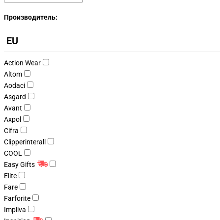
Производитель:
EU
Action Wear
Altom
Aodaci
Asgard
Avant
Axpol
Cifra
Clipperinterall
COOL
Easy Gifts
Elite
Fare
Farforite
Impliva