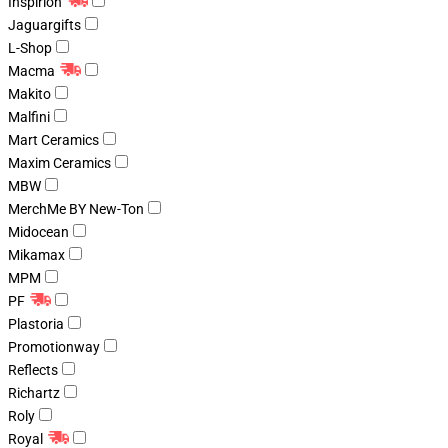
Inspirion
Jaguargifts
L-Shop
Macma
Makito
Malfini
Mart Ceramics
Maxim Ceramics
MBW
MerchMe BY New-Ton
Midocean
Mikamax
MPM
PF
Plastoria
Promotionway
Reflects
Richartz
Roly
Royal