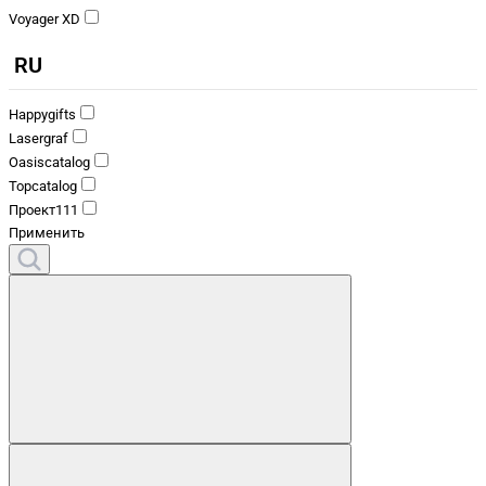
Voyager XD
RU
Happygifts
Lasergraf
Oasiscatalog
Topcatalog
Проект111
Применить