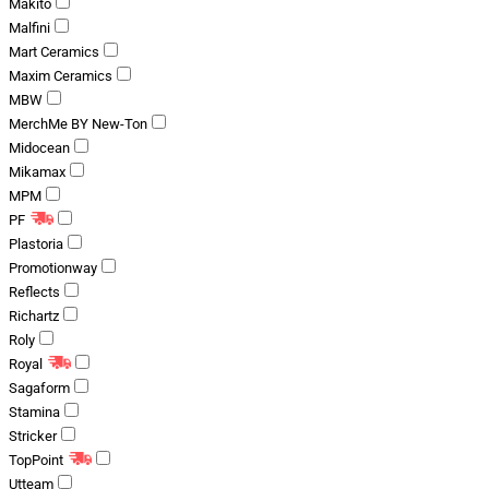
Makito
Malfini
Mart Ceramics
Maxim Ceramics
MBW
MerchMe BY New-Ton
Midocean
Mikamax
MPM
PF
Plastoria
Promotionway
Reflects
Richartz
Roly
Royal
Sagaform
Stamina
Stricker
TopPoint
Utteam