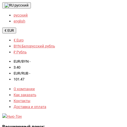
русский
русский
english
€ EUR
€ Euro
BYN Белорусский рубль
₽ Рубль
EUR/BYN -
3.40
EUR/RUB -
101.47
О компании
Как заказать
Контакты
Доставка и оплата
Расширенный поиск: