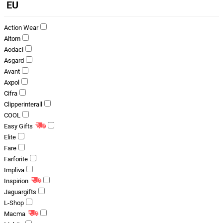
EU
Action Wear
Altom
Aodaci
Asgard
Avant
Axpol
Cifra
Clipperinterall
COOL
Easy Gifts
Elite
Fare
Farforite
Impliva
Inspirion
Jaguargifts
L-Shop
Macma