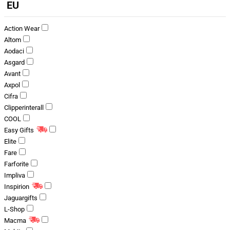
EU
Action Wear
Altom
Aodaci
Asgard
Avant
Axpol
Cifra
Clipperinterall
COOL
Easy Gifts
Elite
Fare
Farforite
Impliva
Inspirion
Jaguargifts
L-Shop
Macma