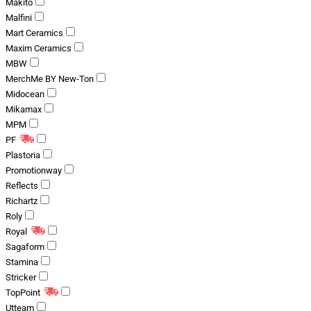
Makito
Malfini
Mart Ceramics
Maxim Ceramics
MBW
MerchMe BY New-Ton
Midocean
Mikamax
MPM
PF
Plastoria
Promotionway
Reflects
Richartz
Roly
Royal
Sagaform
Stamina
Stricker
TopPoint
Utteam