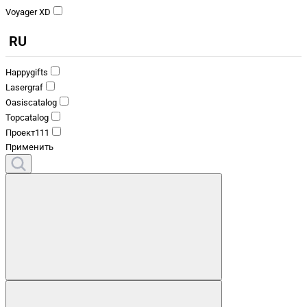
Voyager XD
RU
Happygifts
Lasergraf
Oasiscatalog
Topcatalog
Проект111
Применить