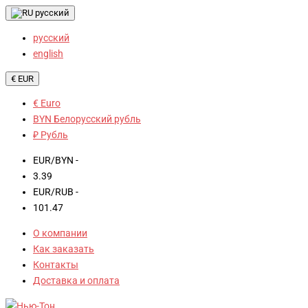
русский
русский
english
€ EUR
€ Euro
BYN Белорусский рубль
₽ Рубль
EUR/BYN -
3.39
EUR/RUB -
101.47
О компании
Как заказать
Контакты
Доставка и оплата