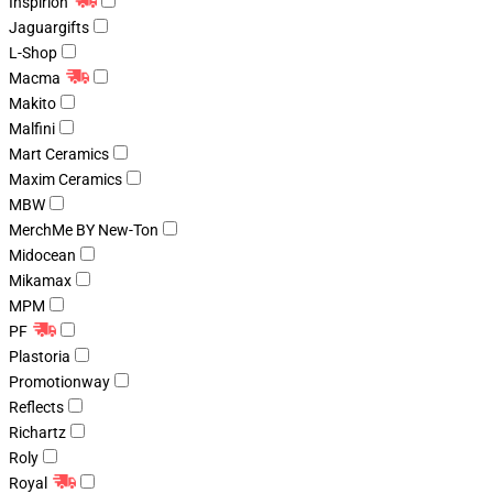
Inspirion
Jaguargifts
L-Shop
Macma
Makito
Malfini
Mart Ceramics
Maxim Ceramics
MBW
MerchMe BY New-Ton
Midocean
Mikamax
MPM
PF
Plastoria
Promotionway
Reflects
Richartz
Roly
Royal