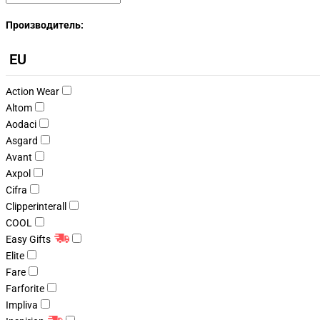
Производитель:
EU
Action Wear
Altom
Aodaci
Asgard
Avant
Axpol
Cifra
Clipperinterall
COOL
Easy Gifts
Elite
Fare
Farforite
Impliva