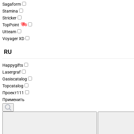
Sagaform
Stamina
Stricker
TopPoint
Utteam
Voyager XD
RU
Happygifts
Lasergraf
Oasiscatalog
Topcatalog
Проект111
Применить