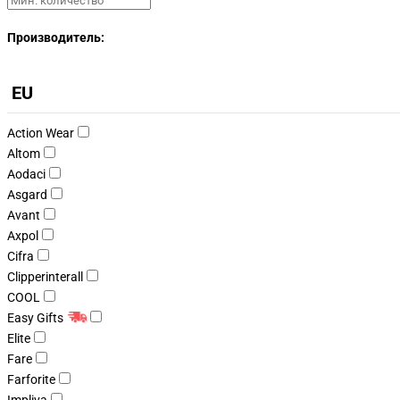
Производитель:
EU
Action Wear
Altom
Aodaci
Asgard
Avant
Axpol
Cifra
Clipperinterall
COOL
Easy Gifts
Elite
Fare
Farforite