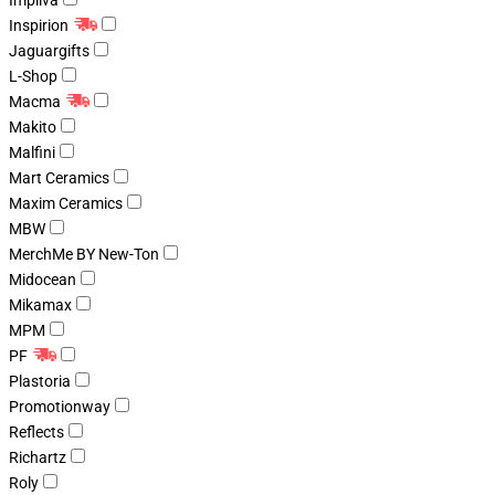
Impliva
Inspirion
Jaguargifts
L-Shop
Macma
Makito
Malfini
Mart Ceramics
Maxim Ceramics
MBW
MerchMe BY New-Ton
Midocean
Mikamax
MPM
PF
Plastoria
Promotionway
Reflects
Richartz
Roly