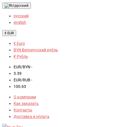
русский
русский
english
€ EUR
€ Euro
BYN Белорусский рубль
₽ Рубль
EUR/BYN -
3.39
EUR/RUB -
100.63
О компании
Как заказать
Контакты
Доставка и оплата