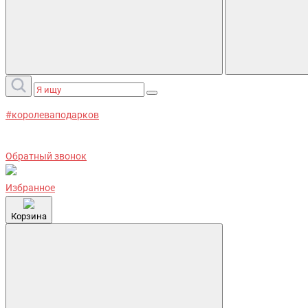
#королеваподарков
Обратный звонок
Избранное
Корзина