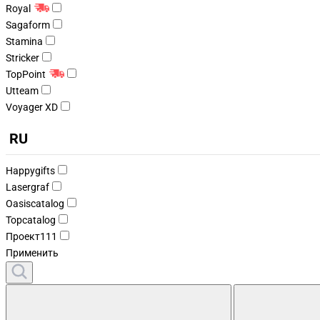
Royal
Sagaform
Stamina
Stricker
TopPoint
Utteam
Voyager XD
RU
Happygifts
Lasergraf
Oasiscatalog
Topcatalog
Проект111
Применить