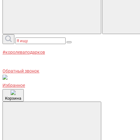
#королеваподарков
Обратный звонок
Избранное
Корзина