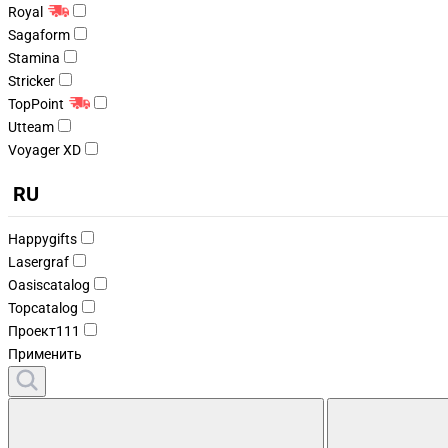
Royal
Sagaform
Stamina
Stricker
TopPoint
Utteam
Voyager XD
RU
Happygifts
Lasergraf
Oasiscatalog
Topcatalog
Проект111
Применить