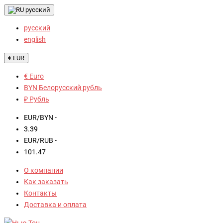
русский
русский
english
€ EUR
€ Euro
BYN Белорусский рубль
₽ Рубль
EUR/BYN -
3.39
EUR/RUB -
101.47
О компании
Как заказать
Контакты
Доставка и оплата