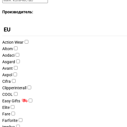
Производитель:
EU
Action Wear
Altom
Aodaci
Asgard
Avant
Axpol
Cifra
Clipperinterall
COOL
Easy Gifts
Elite
Fare
Farforite