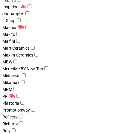
Impliva
Inspirion
Jaguargifts
L-Shop
Macma
Makito
Malfini
Mart Ceramics
Maxim Ceramics
MBW
MerchMe BY New-Ton
Midocean
Mikamax
MPM
PF
Plastoria
Promotionway
Reflects
Richartz
Roly