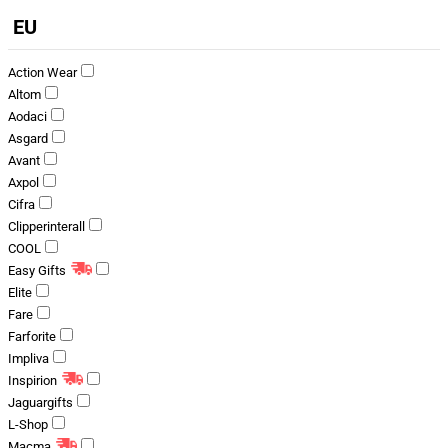
EU
Action Wear
Altom
Aodaci
Asgard
Avant
Axpol
Cifra
Clipperinterall
COOL
Easy Gifts
Elite
Fare
Farforite
Impliva
Inspirion
Jaguargifts
L-Shop
Macma