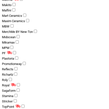
Makito
Malfini
Mart Ceramics
Maxim Ceramics
MBW
MerchMe BY New-Ton
Midocean
Mikamax
MPM
PF
Plastoria
Promotionway
Reflects
Richartz
Roly
Royal
Sagaform
Stamina
Stricker
TopPoint