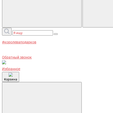
#королеваподарков
Обратный звонок
Избранное
Корзина