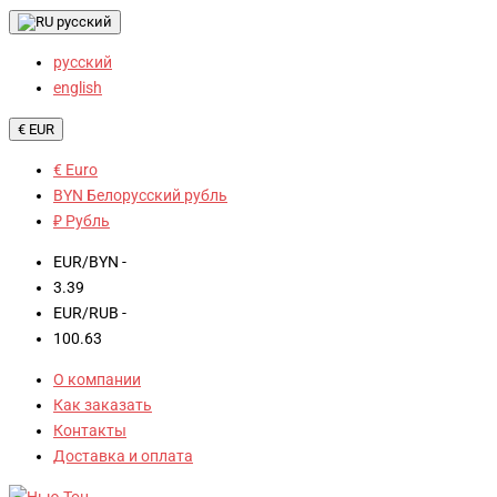
русский
русский
english
€ EUR
€ Euro
BYN Белорусский рубль
₽ Рубль
EUR/BYN -
3.39
EUR/RUB -
100.63
О компании
Как заказать
Контакты
Доставка и оплата