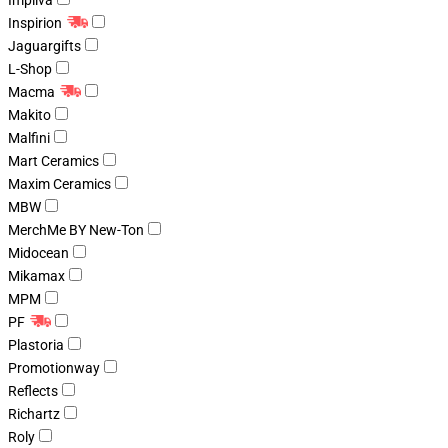
Impliva
Inspirion
Jaguargifts
L-Shop
Macma
Makito
Malfini
Mart Ceramics
Maxim Ceramics
MBW
MerchMe BY New-Ton
Midocean
Mikamax
MPM
PF
Plastoria
Promotionway
Reflects
Richartz
Roly