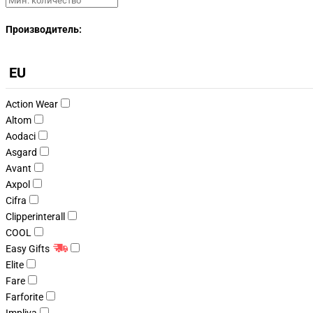
Производитель:
EU
Action Wear
Altom
Aodaci
Asgard
Avant
Axpol
Cifra
Clipperinterall
COOL
Easy Gifts
Elite
Fare
Farforite