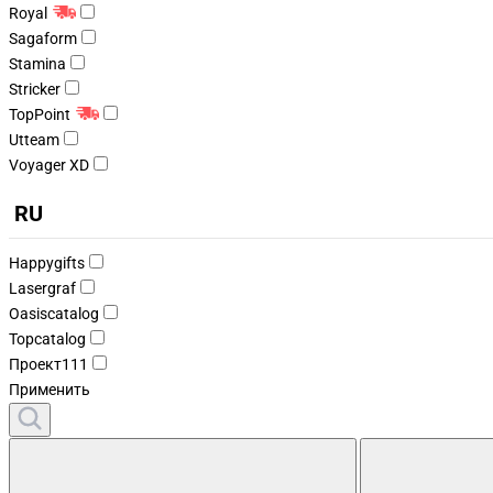
Royal
Sagaform
Stamina
Stricker
TopPoint
Utteam
Voyager XD
RU
Happygifts
Lasergraf
Oasiscatalog
Topcatalog
Проект111
Применить