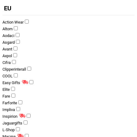
EU
Action Wear
Altom
Aodaci
Asgard
Avant
Axpol
Cifra
Clipperinterall
COOL
Easy Gifts
Elite
Fare
Farforite
Impliva
Inspirion
Jaguargifts
L-Shop
Macma