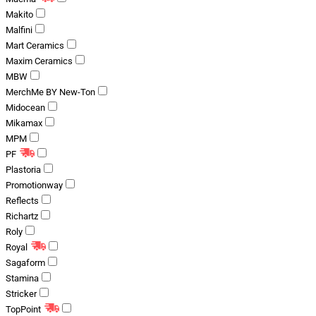
Makito
Malfini
Mart Ceramics
Maxim Ceramics
MBW
MerchMe BY New-Ton
Midocean
Mikamax
MPM
PF
Plastoria
Promotionway
Reflects
Richartz
Roly
Royal
Sagaform
Stamina
Stricker
TopPoint