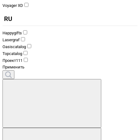
Voyager XD
RU
Happygifts
Lasergraf
Oasiscatalog
Topcatalog
Проект111
Применить