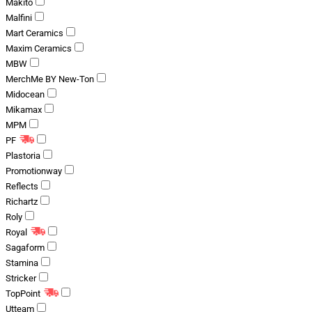
Makito
Malfini
Mart Ceramics
Maxim Ceramics
MBW
MerchMe BY New-Ton
Midocean
Mikamax
MPM
PF
Plastoria
Promotionway
Reflects
Richartz
Roly
Royal
Sagaform
Stamina
Stricker
TopPoint
Utteam