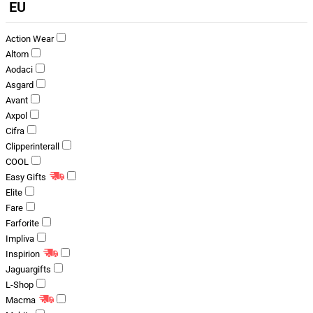
EU
Action Wear
Altom
Aodaci
Asgard
Avant
Axpol
Cifra
Clipperinterall
COOL
Easy Gifts
Elite
Fare
Farforite
Impliva
Inspirion
Jaguargifts
L-Shop
Macma