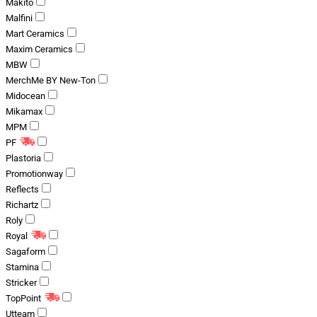
Makito
Malfini
Mart Ceramics
Maxim Ceramics
MBW
MerchMe BY New-Ton
Midocean
Mikamax
MPM
PF
Plastoria
Promotionway
Reflects
Richartz
Roly
Royal
Sagaform
Stamina
Stricker
TopPoint
Utteam