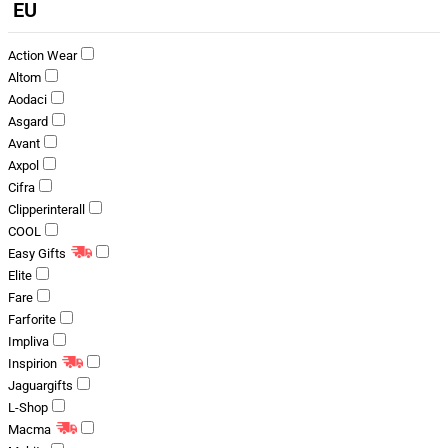
EU
Action Wear
Altom
Aodaci
Asgard
Avant
Axpol
Cifra
Clipperinterall
COOL
Easy Gifts
Elite
Fare
Farforite
Impliva
Inspirion
Jaguargifts
L-Shop
Macma