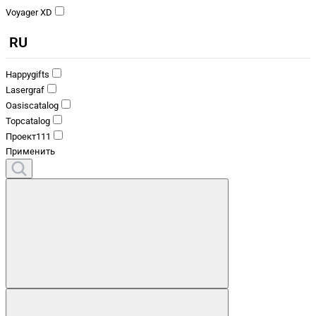
Voyager XD
RU
Happygifts
Lasergraf
Oasiscatalog
Topcatalog
Проект111
Применить