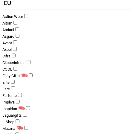
EU
Action Wear
Altom
Aodaci
Asgard
Avant
Axpol
Cifra
Clipperinterall
COOL
Easy Gifts
Elite
Fare
Farforite
Impliva
Inspirion
Jaguargifts
L-Shop
Macma