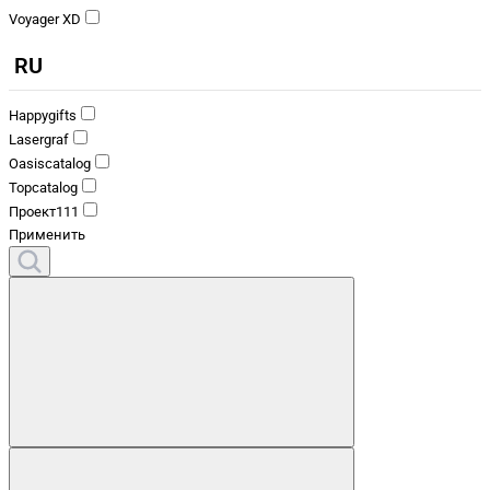
Voyager XD
RU
Happygifts
Lasergraf
Oasiscatalog
Topcatalog
Проект111
Применить