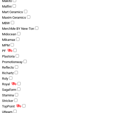
Makito
Malfini
Mart Ceramics
Maxim Ceramics
MBW
MerchMe BY New-Ton
Midocean
Mikamax
MPM
PF
Plastoria
Promotionway
Reflects
Richartz
Roly
Royal
Sagaform
Stamina
Stricker
TopPoint
Utteam