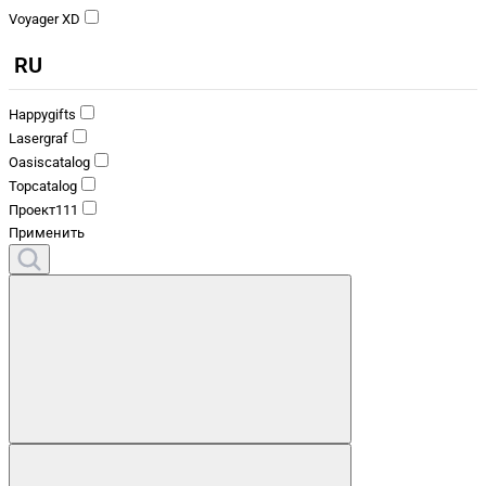
Voyager XD
RU
Happygifts
Lasergraf
Oasiscatalog
Topcatalog
Проект111
Применить