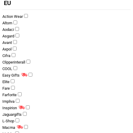
EU
Action Wear
Altom
Aodaci
Asgard
Avant
Axpol
Cifra
Clipperinterall
COOL
Easy Gifts
Elite
Fare
Farforite
Impliva
Inspirion
Jaguargifts
L-Shop
Macma