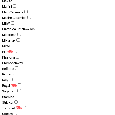
Makito
Malfini
Mart Ceramics
Maxim Ceramics
MBW
MerchMe BY New-Ton
Midocean
Mikamax
MPM
PF
Plastoria
Promotionway
Reflects
Richartz
Roly
Royal
Sagaform
Stamina
Stricker
TopPoint
Utteam