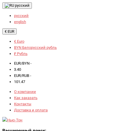
русский
русский
english
€ EUR
€ Euro
BYN Белорусский рубль
₽ Рубль
EUR/BYN -
3.40
EUR/RUB -
101.47
О компании
Как заказать
Контакты
Доставка и оплата
Расширенный поиск: